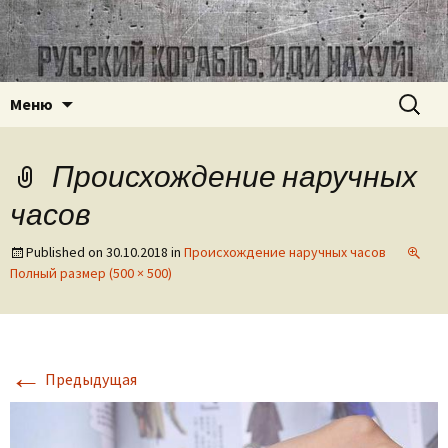
Часовое наследие СССР
ussr-watch.com
Перейти
Найти:
Меню
к
содержимому
Происхождение наручных
часов
Published on
30.10.2018
in
Происхождение наручных часов
Полный размер (500 × 500)
←
Предыдущая