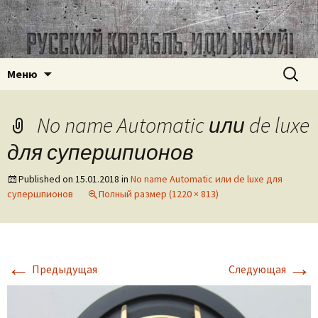
Часовое наследие СССР
ussr-watch.com
Перейти
Найти:
Меню
к
содержимому
No name Automatic или de luxe
для супершпионов
Published on
15.01.2018
in
No name Automatic или de luxe для
супершпионов
Полный размер (1220 × 813)
←
→
Предыдущая
Следующая