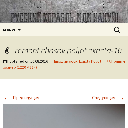
Часовое наследие СССР
ussr-watch.com
Перейти
Найти:
Меню
к
содержимому
remont chasov poljot exacta-10
Published on
10.08.2016
in
Наводим лоск: Exacta Poljot
Полный
размер (1220 × 814)
←
→
Предыдущая
Следующая