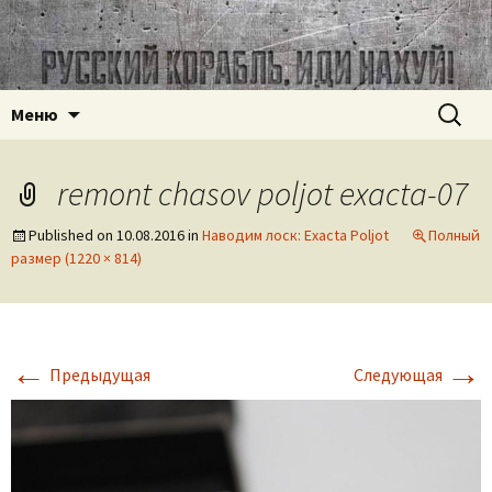
Часовое наследие СССР
ussr-watch.com
Перейти
Найти:
Меню
к
содержимому
remont chasov poljot exacta-07
Published on
10.08.2016
in
Наводим лоск: Exacta Poljot
Полный
размер (1220 × 814)
←
→
Предыдущая
Следующая