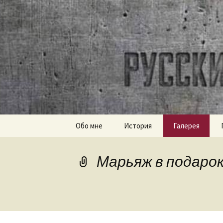
Часовое наследие СССР
ussr-wat
Перейти
Обо мне
История
Галерея
к
содержимому
Марьяж в подарок н