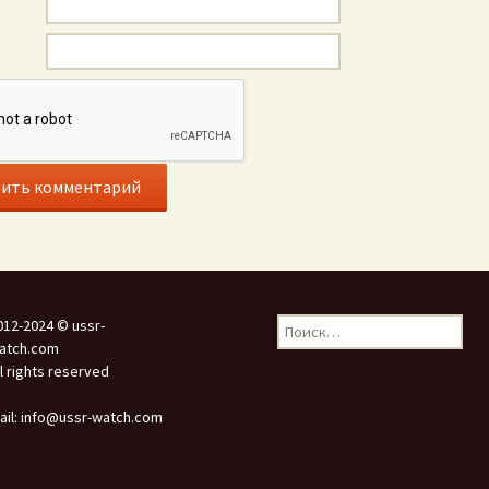
Найти:
012-2024 © ussr-
atch.com
ll rights reserved
ail: info@ussr-watch.com