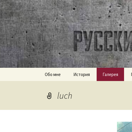
Часовое наследие СССР
ussr-wat
Перейти
Обо мне
История
Галерея
к
содержимому
luch