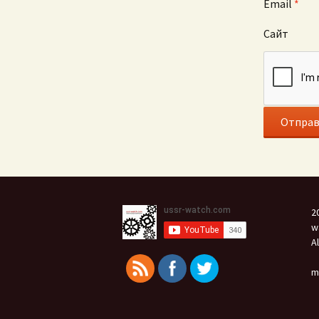
Email
*
Сайт
2
w
A
m