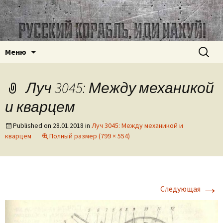
Часовое наследие СССР
ussr-watch.com
Перейти
Найти:
Меню
к
содержимому
Луч 3045: Между механикой
и кварцем
Published on
28.01.2018
in
Луч 3045: Между механикой и
кварцем
Полный размер (799 × 554)
→
Следующая