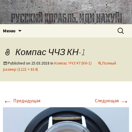
Часовое наследие СССР
ussr-watch.com
Перейти
Найти:
Меню
к
содержимому
Компас ЧЧЗ КН-1
Published on
25.03.2018
in
Компас ЧЧЗ #7 (КН-1)
Полный
размер (1221 × 814)
←
→
Предыдущая
Следующая