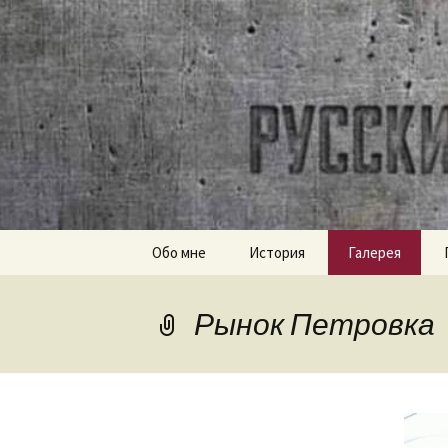
Часовое наследие СССР
ussr-wat
Перейти
Обо мне
История
Галерея
к
содержимому
Рынок Петровка